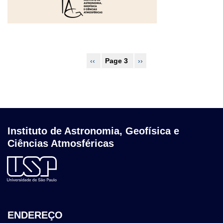
Pagination
Previous
‹‹
Page 3
Next
››
page
page
Instituto de Astronomia, Geofísica e
Ciências Atmosféricas
ENDEREÇO