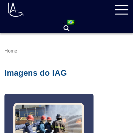
Skip
Navegação
to
principal
main
content
Home
Breadcrumb
Imagens do IAG