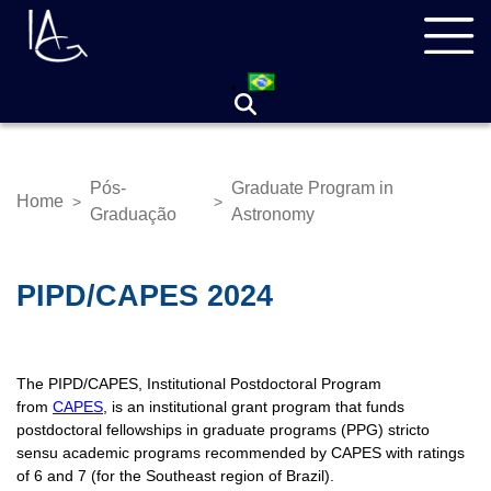
Skip
Navegação
to
principal
main
content
Pós-
Graduate Program in
Home
>
>
Breadcrumb
Graduação
Astronomy
PIPD/CAPES 2024
The PIPD/CAPES, Institutional Postdoctoral Program
from
CAPES
, is an institutional grant program that funds
postdoctoral fellowships in graduate programs (PPG) stricto
sensu academic programs recommended by CAPES with ratings
of 6 and 7 (for the Southeast region of Brazil).