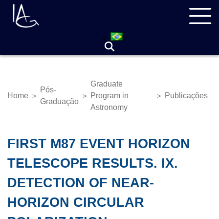
Skip
Navegação
to
principal
main
content
Graduate
Pós-
Home
Program in
Publicações
>
>
>
Breadcrumb
Graduação
Astronomy
FIRST M87 EVENT HORIZON
TELESCOPE RESULTS. IX.
DETECTION OF NEAR-
HORIZON CIRCULAR