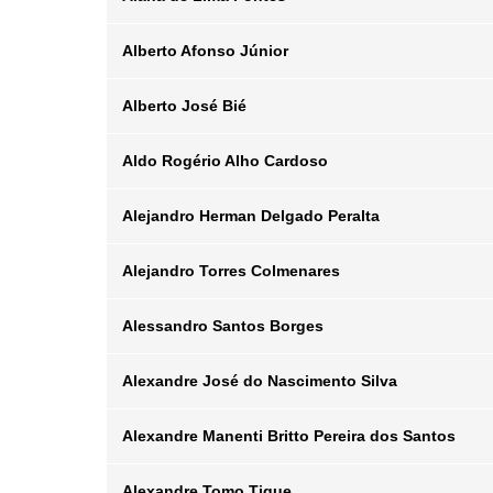
Departamento
Email
Alberto Afonso Júnior
Posição
Departamento
Email
Alberto José Bié
Posição
Departamento
Email
Aldo Rogério Alho Cardoso
Posição
Departamento
Email
Alejandro Herman Delgado Peralta
Posição
Departamento
Email
Alejandro Torres Colmenares
Posição
Departamento
Email
Alessandro Santos Borges
Posição
Departamento
Email
Alexandre José do Nascimento Silva
Posição
Departamento
Email
Alexandre Manenti Britto Pereira dos Santos
Posição
Departamento
Email
Alexandre Tomo Tique
Posição