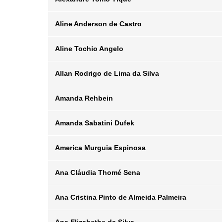
Departamento
Email
Aline Anderson de Castro
Posição
Departamento
Email
Aline Tochio Angelo
Posição
Departamento
Email
Allan Rodrigo de Lima da Silva
Posição
Departamento
Email
Amanda Rehbein
Posição
Departamento
Email
Amanda Sabatini Dufek
Posição
Departamento
Email
America Murguia Espinosa
Posição
Departamento
Email
Ana Cláudia Thomé Sena
Posição
Departamento
Email
Ana Cristina Pinto de Almeida Palmeira
Posição
Departamento
Email