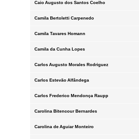
Caio Augusto dos Santos Coelho
Posição
Departamento
Email
Camila Bertoletti Carpenedo
Posição
Departamento
Email
Camila Tavares Homann
Posição
Departamento
Email
Camila da Cunha Lopes
Posição
Departamento
Email
Carlos Augusto Morales Rodriguez
Posição
Departamento
Email
Carlos Estevão Alfândega
Posição
Departamento
Email
Carlos Frederico Mendonça Raupp
Posição
Departamento
Email
Carolina Bitencour Bernardes
Posição
Departamento
Email
Carolina de Aguiar Monteiro
Posição
Departamento
Email