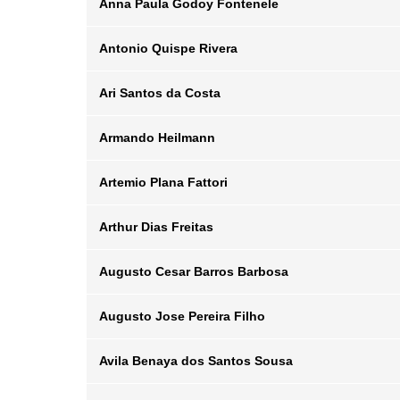
Anna Paula Godoy Fontenele
Posição
Departamento
Email
Antonio Quispe Rivera
Posição
Departamento
Email
Ari Santos da Costa
Posição
Departamento
Email
Armando Heilmann
Posição
Departamento
Email
Artemio Plana Fattori
Posição
Departamento
Email
Arthur Dias Freitas
Posição
Departamento
Email
Augusto Cesar Barros Barbosa
Posição
Departamento
Email
Augusto Jose Pereira Filho
Posição
Departamento
Email
Avila Benaya dos Santos Sousa
Posição
Departamento
Email