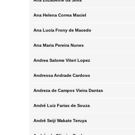
Ana Elizabethe da Silva
Posição
Departamento
Email
Ana Helena Correa Maciel
Posição
Departamento
Email
Ana Lucia Frony de Macedo
Posição
Departamento
Email
Ana Maria Pereira Nunes
Posição
Departamento
Email
Andrea Salome Viteri Lopez
Posição
Departamento
Email
Andressa Andrade Cardoso
Posição
Departamento
Email
Andreza de Campos Vieira Dantas
Posição
Departamento
Email
André Luiz Farias de Souza
Posição
Departamento
Email
André Seiji Wakate Teruya
Posição
Departamento
Email