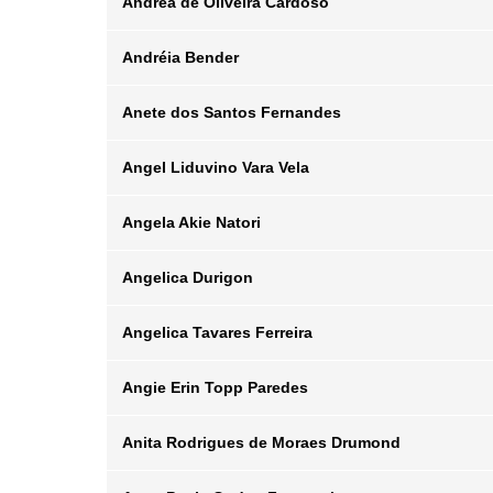
Andréa de Oliveira Cardoso
Posição
Departamento
Email
Andréia Bender
Posição
Departamento
Email
Anete dos Santos Fernandes
Posição
Departamento
Email
Angel Liduvino Vara Vela
Posição
Departamento
Email
Angela Akie Natori
Posição
Departamento
Email
Angelica Durigon
Posição
Departamento
Email
Angelica Tavares Ferreira
Posição
Departamento
Email
Angie Erin Topp Paredes
Posição
Departamento
Email
Anita Rodrigues de Moraes Drumond
Posição
Departamento
Email