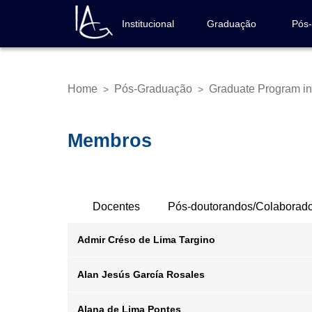
Skip
to
Institucional
Graduação
Pós
Navegação
main
principal
content
Home
Pós-Graduação
Graduate Program in
>
>
Breadcrumb
Membros
Abas
Docentes
Pós-doutorandos/Colaborad
Primárias
Admir Créso de Lima Targino
Alan Jesús García Rosales
Email
Alana de Lima Pontes