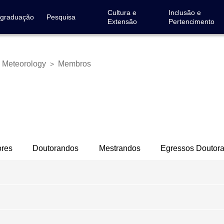
Cultura e
Inclusão e
-graduação
Pesquisa
Extensão
Pertencimento
 Meteorology
Membros
>
ores
Doutorandos
Mestrandos
Egressos Doutor
admirtargino@utfpr.edu.br