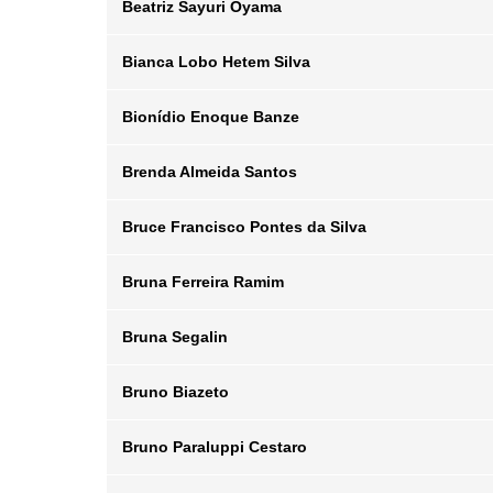
Beatriz Sayuri Oyama
Posição
Departamento
Email
Bianca Lobo Hetem Silva
Posição
Departamento
Email
Bionídio Enoque Banze
Posição
Departamento
Email
Brenda Almeida Santos
Posição
Departamento
Email
Bruce Francisco Pontes da Silva
Posição
Departamento
Email
Bruna Ferreira Ramim
Posição
Departamento
Email
Bruna Segalin
Posição
Departamento
Email
Bruno Biazeto
Posição
Departamento
Email
Bruno Paraluppi Cestaro
Posição
Departamento
Email