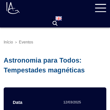
Pular
Navegação
para
principal
o
conteúdo
principal
Início
Eventos
>
Trilha
de
navegação
Astronomia para Todos:
Tempestades magnéticas
Data
12/03/2025