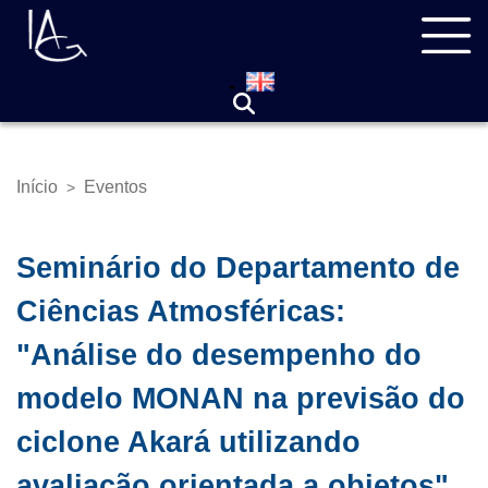
Pular
Navegação
para
principal
o
conteúdo
principal
Início
Eventos
>
Trilha
de
navegação
Seminário do Departamento de
Ciências Atmosféricas:
"Análise do desempenho do
modelo MONAN na previsão do
ciclone Akará utilizando
avaliação orientada a objetos"