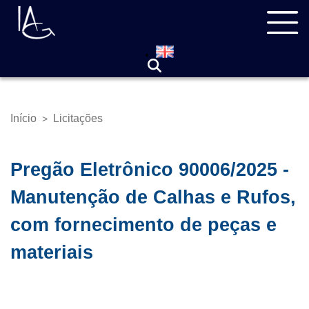
Pular
Navegação
para
principal
o
conteúdo
principal
Início
Licitações
>
Trilha
de
navegação
Pregão Eletrônico 90006/2025 -
Manutenção de Calhas e Rufos,
com fornecimento de peças e
materiais