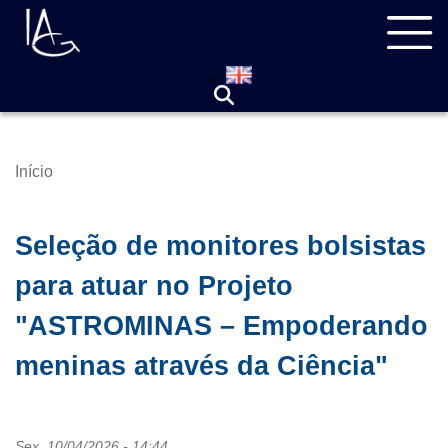
Pular
Navegação
para
principal
o
conteúdo
principal
Início
Trilha
de
navegação
Seleção de monitores bolsistas
para atuar no Projeto
"ASTROMINAS – Empoderando
meninas através da Ciência"
Sex, 10/04/2026 - 14:44