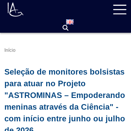
Pular
Navegação
para
principal
o
conteúdo
principal
Início
Trilha
de
navegação
Seleção de monitores bolsistas
para atuar no Projeto
"ASTROMINAS – Empoderando
meninas através da Ciência" -
com início entre junho ou julho
de 2026