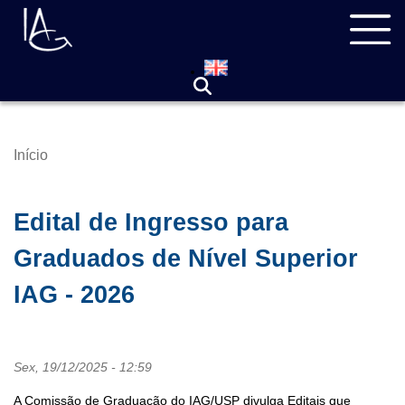
Pular
Navegação
para
principal
o
conteúdo
principal
Início
Trilha
de
navegação
Edital de Ingresso para
Graduados de Nível Superior
IAG - 2026
Sex, 19/12/2025 - 12:59
A Comissão de Graduação do IAG/USP divulga Editais que