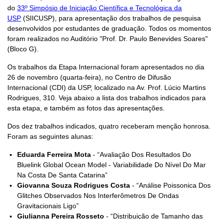
do
33º Simpósio de Iniciação Científica e Tecnológica da
USP
(SIICUSP), para apresentação dos trabalhos de pesquisa
desenvolvidos por estudantes de graduação. Todos os momentos
foram realizados no Auditório "Prof. Dr. Paulo Benevides Soares"
(Bloco G).
Os trabalhos da Etapa Internacional foram apresentados no dia
26 de novembro (quarta-feira), no Centro de Difusão
Internacional (CDI) da USP, localizado na Av. Prof. Lúcio Martins
Rodrigues, 310. Veja abaixo a lista dos trabalhos indicados para
esta etapa, e também as fotos das apresentações.
Dos dez trabalhos indicados, quatro receberam menção honrosa.
Foram as seguintes alunas:
Eduarda Ferreira Mota
- “Avaliação Dos Resultados Do
Bluelink Global Ocean Model - Variabilidade Do Nível Do Mar
Na Costa De Santa Catarina”
Giovanna Souza Rodrigues Costa
- “Análise Poissonica Dos
Glitches Observados Nos Interferômetros De Ondas
Gravitacionais Ligo”
Giulianna Pereira Rosseto
- “Distribuição de Tamanho das