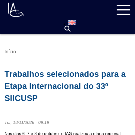
Pular
Navegação
para
principal
o
conteúdo
principal
Início
Trilha
de
navegação
Trabalhos selecionados para a
Etapa Internacional do 33º
SIICUSP
Ter, 18/11/2025 - 09:19
Nos dias 6, 7 e 8 de outubro, o IAG realizou a etapa regional