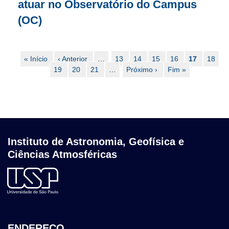
atuar no Observatório do Campus
(OC)
Paginação
Primeira
« Início
Página
‹ Anterior
…
Page
13
Page
14
Page
15
Page
16
Página
17
Page
18
página
Page
19
anterior
Page
20
Page
21
…
Próxima
Próximo ›
Última
Fim »
atual
página
página
Instituto de Astronomia, Geofísica e
Ciências Atmosféricas
ENDEREÇO