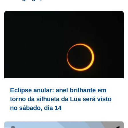
Eclipse anular: anel brilhante em
torno da silhueta da Lua será visto
no sábado, dia 14