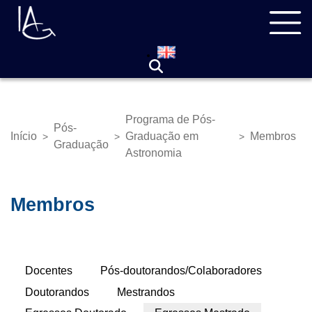
Pular
Navegação
para
principal
o
conteúdo
principal
Programa de Pós-
Pós-
Início
Graduação em
Membros
>
>
>
Trilha
Graduação
Astronomia
de
navegação
Membros
Abas
Docentes
Pós-doutorandos/Colaboradores
Primárias
Doutorandos
Mestrandos