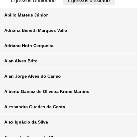
Egressos Doutorado
Egressos Mestrado
Abilio Mateus Júnior
Adriana Benetti Marques Valio
Email
abiliomateus@gmail.com
Adriano Hoth Cerqueira
Departamento
Astronomia
Email
adrivalio@gmail.com
Alan Alves Brito
Posição
Aluno de Mestrado
Departamento
Astronomia
Email
hoth@uesc.br
Alan Jorge Alves do Carmo
Posição
Aluna de Mestrado
Departamento
Astronomia
Email
alan.brito@ufrgs.br
Alberto Garcez de Oliveira Krone Martins
Posição
Aluno de Mestrado
Departamento
Astronomia
Email
alan.ajac@iag.usp.br
Alessandra Guedes da Costa
Posição
Aluno de Mestrado
Departamento
Astronomia
Email
algol@astro.iag.usp.br
Alex Ignácio da Silva
Posição
Aluno de Mestrado
Departamento
Astronomia
Email
alessandra33@usp.br