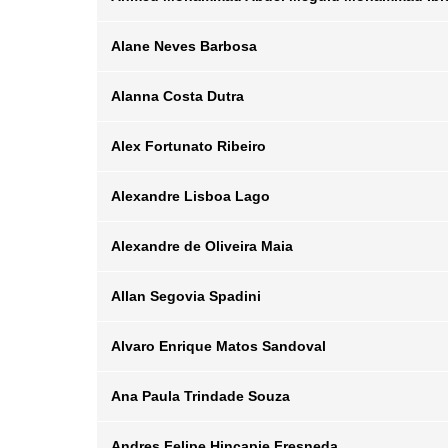
Departamento
Email
Alane Neves Barbosa
Posição
Departamento
Email
Alanna Costa Dutra
Posição
Departamento
Email
Alex Fortunato Ribeiro
Posição
Departamento
Email
Alexandre Lisboa Lago
Posição
Departamento
Email
Alexandre de Oliveira Maia
Posição
Departamento
Email
Allan Segovia Spadini
Posição
Departamento
Email
Alvaro Enrique Matos Sandoval
Posição
Departamento
Email
Ana Paula Trindade Souza
Posição
Departamento
Email
Andres Felipe Hincapie Fresneda
Posição