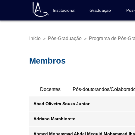
Pular
para
Institucional
Graduação
Pós
Navegação
o
principal
conteúdo
principal
Início
Pós-Graduação
Programa de Pós-Gra
>
>
Trilha
de
navegação
Membros
Abas
Docentes
Pós-doutorandos/Colaborad
Primárias
Abad Oliveira Souza Junior
Adriano Marchioreto
Email
Ahmed Mohammad Abdel Meguid Mohammad Ibr