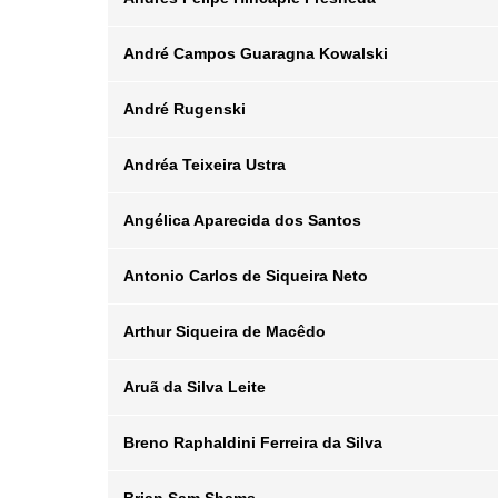
Departamento
Email
André Campos Guaragna Kowalski
Posição
Departamento
Email
André Rugenski
Posição
Departamento
Email
Andréa Teixeira Ustra
Posição
Departamento
Email
Angélica Aparecida dos Santos
Posição
Departamento
Email
Antonio Carlos de Siqueira Neto
Posição
Departamento
Email
Arthur Siqueira de Macêdo
Posição
Departamento
Email
Aruã da Silva Leite
Posição
Departamento
Email
Breno Raphaldini Ferreira da Silva
Posição
Departamento
Email