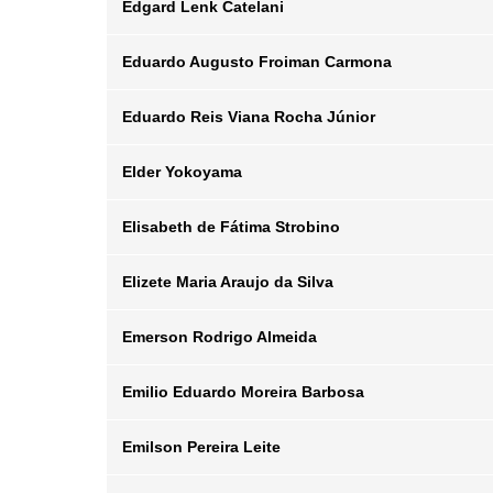
Edgard Lenk Catelani
Posição
Departamento
Email
Eduardo Augusto Froiman Carmona
Posição
Departamento
Email
Eduardo Reis Viana Rocha Júnior
Posição
Departamento
Email
Elder Yokoyama
Posição
Departamento
Email
Elisabeth de Fátima Strobino
Posição
Departamento
Email
Elizete Maria Araujo da Silva
Posição
Departamento
Email
Emerson Rodrigo Almeida
Posição
Departamento
Email
Emilio Eduardo Moreira Barbosa
Posição
Departamento
Email
Emilson Pereira Leite
Posição
Departamento
Email