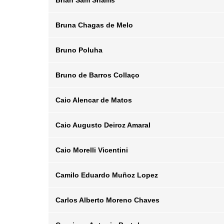
Brian Sam Shams
Posição
Departamento
Email
Bruna Chagas de Melo
Posição
Departamento
Email
Bruno Poluha
Posição
Departamento
Email
Bruno de Barros Collaço
Posição
Departamento
Email
Caio Alencar de Matos
Posição
Departamento
Email
Caio Augusto Deiroz Amaral
Posição
Departamento
Email
Caio Morelli Vicentini
Posição
Departamento
Email
Camilo Eduardo Muñoz Lopez
Posição
Departamento
Email
Carlos Alberto Moreno Chaves
Posição
Departamento
Email