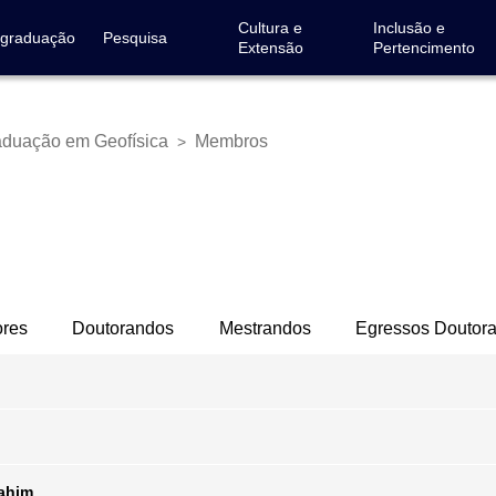
Cultura e
Inclusão e
-graduação
Pesquisa
Extensão
Pertencimento
duação em Geofísica
Membros
>
ores
Doutorandos
Mestrandos
Egressos Doutor
abad.jr@hotmail.com
ahim