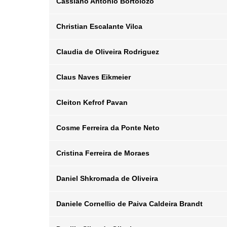
Cassiano Antonio Bortolozo
Posição
Departamento
Email
Christian Escalante Vilca
Posição
Departamento
Email
Claudia de Oliveira Rodriguez
Posição
Departamento
Email
Claus Naves Eikmeier
Posição
Departamento
Email
Cleiton Kefrof Pavan
Posição
Departamento
Email
Cosme Ferreira da Ponte Neto
Posição
Departamento
Email
Cristina Ferreira de Moraes
Posição
Departamento
Email
Daniel Shkromada de Oliveira
Posição
Departamento
Email
Daniele Cornellio de Paiva Caldeira Brandt
Posição
Departamento
Email