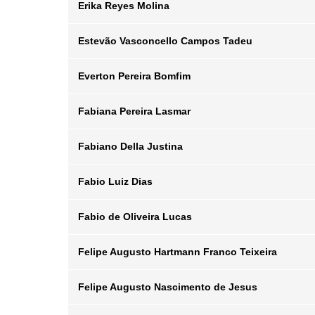
Erika Reyes Molina
Posição
Departamento
Email
Estevão Vasconcello Campos Tadeu
Posição
Departamento
Email
Everton Pereira Bomfim
Posição
Departamento
Email
Fabiana Pereira Lasmar
Posição
Departamento
Email
Fabiano Della Justina
Posição
Departamento
Email
Fabio Luiz Dias
Posição
Departamento
Email
Fabio de Oliveira Lucas
Posição
Departamento
Email
Felipe Augusto Hartmann Franco Teixeira
Posição
Departamento
Email
Felipe Augusto Nascimento de Jesus
Posição
Departamento
Email