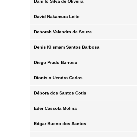
Danillo Silva de Oliveira
Posição
Departamento
Email
David Nakamura Leite
Posição
Departamento
Email
Deborah Valandro de Souza
Posição
Departamento
Email
Denis Klismam Santos Barbosa
Posição
Departamento
Email
Diego Prado Barroso
Posição
Departamento
Email
Dionisio Uendro Carlos
Posição
Departamento
Email
Débora dos Santos Cotis
Posição
Departamento
Email
Eder Cassola Molina
Posição
Departamento
Email
Edgar Bueno dos Santos
Posição
Departamento
Email