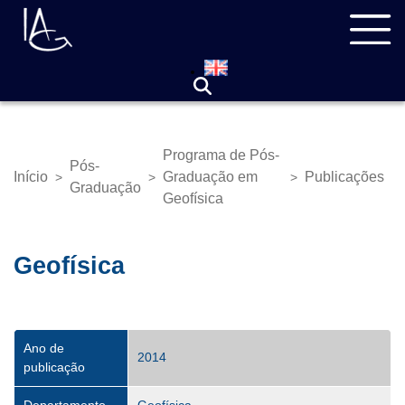
Pular
Navegação
para
principal
o
conteúdo
principal
Programa de Pós-
Pós-
Início
Graduação em
Publicações
>
>
>
Trilha
Graduação
Geofísica
de
navegação
Geofísica
Ano de
2014
publicação