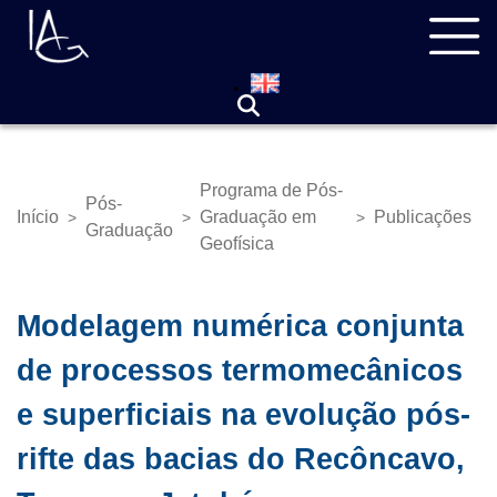
Pular
Navegação
para
principal
o
conteúdo
principal
Programa de Pós-
Pós-
Início
Graduação em
Publicações
>
>
>
Trilha
Graduação
Geofísica
de
navegação
Modelagem numérica conjunta
de processos termomecânicos
e superficiais na evolução pós-
rifte das bacias do Recôncavo,