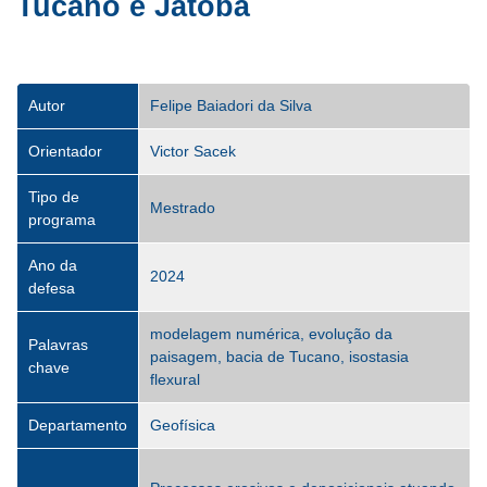
Tucano e Jatobá
Autor
Felipe Baiadori da Silva
Orientador
Victor Sacek
Tipo de
Mestrado
programa
Ano da
2024
defesa
modelagem numérica, evolução da
Palavras
paisagem, bacia de Tucano, isostasia
chave
flexural
Departamento
Geofísica