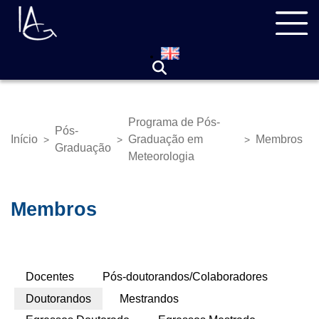
Pular
Navegação
para
principal
o
conteúdo
principal
Programa de Pós-
Pós-
Início
Graduação em
Membros
>
>
>
Trilha
Graduação
Meteorologia
de
navegação
Membros
Abas
Docentes
Pós-doutorandos/Colaboradores
Primárias
Doutorandos
Mestrandos