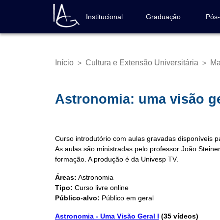
Pular
para
Institucional
Graduação
Pós
Navegação
o
principal
conteúdo
principal
Início
Cultura e Extensão Universitária
Ma
>
>
Trilha
de
navegação
Astronomia: uma visão ge
Curso introdutório com aulas gravadas disponíveis p
As aulas são ministradas pelo professor João Steine
formação. A produção é da Univesp TV.
Áreas:
Astronomia
Tipo:
Curso livre online
Público-alvo:
Público em geral
Astronomia - Uma Visão Geral I
(35 vídeos)