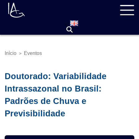
Pular
Navegação
para
principal
o
conteúdo
principal
Início
Eventos
>
Trilha
de
navegação
Doutorado: Variabilidade
Intrassazonal no Brasil:
Padrões de Chuva e
Previsibilidade