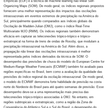
Empíricas (EOF) e a técnica de machine learning não linear Self-
Organizing Maps (SOM). De modo geral, os índices regionais propostos
fornecem uma melhor representação dos impactos das oscilações
intrassazonais em eventos extremos de precipitação na América do
Sul, principalmente quando comparados aos índices globais da
Oscilação de Madden-Julian (OMJ), como o índice Real-Time
Multivariate MJO (RMM). Os índices regionais também demonstram
eficácia em capturar as teleconexões trópico-trópico e trópico-
extratropical na forma de trens de ondas de Rossby, que modulam a
precipitação intrassazonal na América do Sul. Além disso, a
propagação não linear das oscilações intrassazonais é melhor
representada pelos índices derivados da técnica de SOM. O
desempenho das previsões de chuva do modelo do European Centre for
Medium-Range Weather Forecasts (ECMWF) também foi avaliado para
regiões específicas no Brasil, bem como a avaliação da qualidade das
previsões do índice regional da oscilação intrassazonal. De modo geral,
o modelo do ECMWF demonstra forte habilidade de previsão na costa
norte do Nordeste do Brasil para até quatro semanas de previsão. Esse
desempenho deve-se a uma representação mais precisa das
teleconexões trópico-trópico associadas à OMJ. No entanto, em
regiões subtropicais e extratropicais, como a região da Zona de
Convergência do Atlântico Sul e o Sul do Brasil, o desempenho do