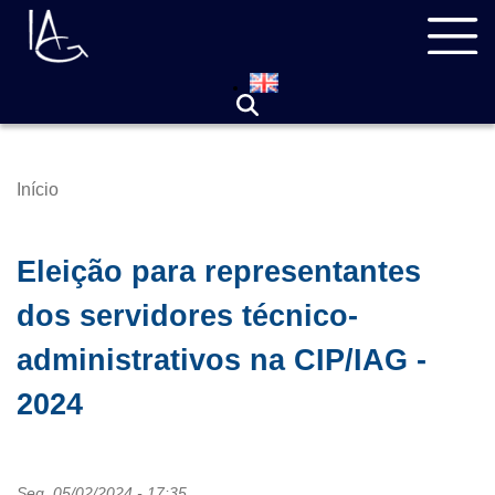
Pular
Navegação
para
principal
o
conteúdo
principal
Início
Trilha
de
navegação
Eleição para representantes
dos servidores técnico-
administrativos na CIP/IAG -
2024
Seg, 05/02/2024 - 17:35