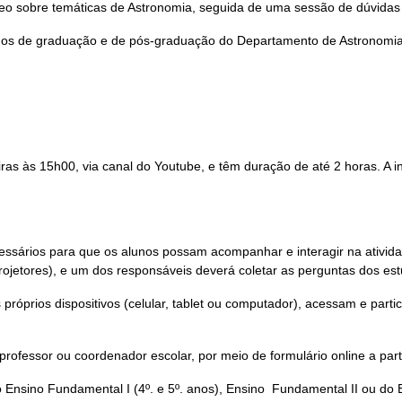
eo sobre temáticas de Astronomia, seguida de uma sessão de dúvidas 
os de graduação e de pós-graduação do Departamento de Astronomia d
ras às 15h00, via canal do Youtube, e têm duração de até 2 horas. A i
ssários para que os alunos possam acompanhar e interagir na atividade
 projetores), e um dos responsáveis deverá coletar as perguntas dos es
 próprios dispositivos (celular, tablet ou computador), acessam e part
 professor ou coordenador escolar, por meio de formulário online a par
Ensino Fundamental I (4º. e 5º. anos), Ensino Fundamental II ou do 