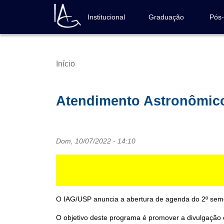
Pular
para
Institucional
Graduação
Pós
Navegação
o
principal
conteúdo
principal
Início
Trilha
de
navegação
Atendimento Astronômico 
Dom, 10/07/2022 - 14:10
O IAG/USP anuncia a abertura de agenda do 2º seme
O objetivo deste programa é promover a divulgação c