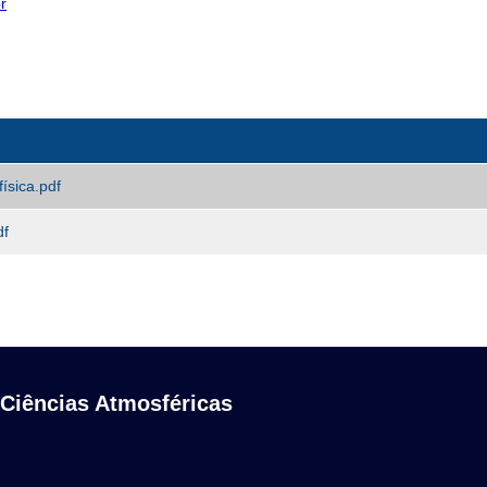
r
ísica.pdf
df
 Ciências Atmosféricas