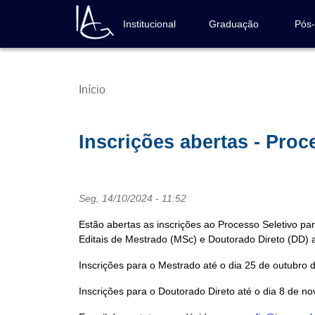
Pular
para
Institucional
Graduação
Pós
Navegação
o
principal
conteúdo
principal
Início
Trilha
de
navegação
Inscrições abertas - Pro
Seg, 14/10/2024 - 11:52
Estão abertas as inscrições ao Processo Seletivo p
Editais de Mestrado (MSc) e Doutorado Direto (DD) 
Inscrições para o Mestrado até o dia 25 de outubro 
Inscrições para o Doutorado Direto até o dia 8 de n