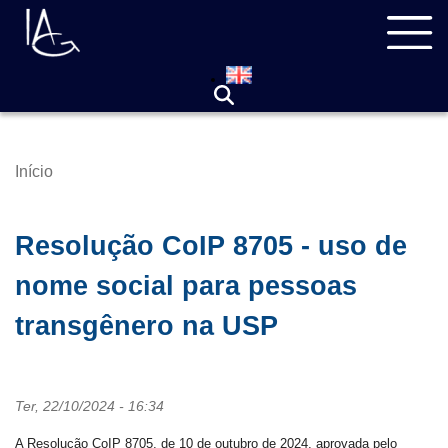
Pular
Navegação
para
principal
o
conteúdo
principal
Início
Trilha
de
navegação
Resolução CoIP 8705 - uso de
nome social para pessoas
transgênero na USP
Ter, 22/10/2024 - 16:34
A Resolução CoIP 8705, de 10 de outubro de 2024, aprovada pelo