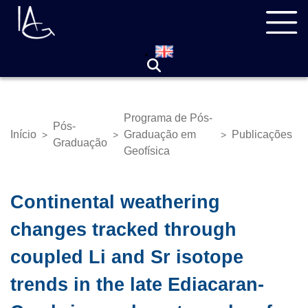
Pular
Navegação
para
principal
o
conteúdo
principal
Programa de Pós-
Pós-
Início
Graduação em
Publicações
>
>
>
Trilha
Graduação
Geofísica
de
navegação
Continental weathering
changes tracked through
coupled Li and Sr isotope
trends in the late Ediacaran-