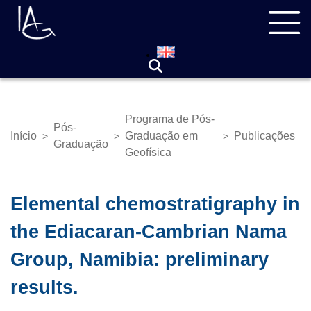
Pular
Navegação
para
principal
o
conteúdo
principal
Programa de Pós-
Pós-
Início
Graduação em
Publicações
>
>
>
Trilha
Graduação
Geofísica
de
navegação
Elemental chemostratigraphy in
the Ediacaran-Cambrian Nama
Group, Namibia: preliminary
results.