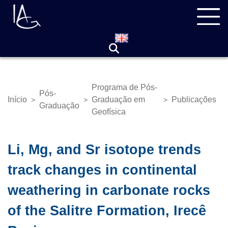
Pular
Navegação
para
principal
o
conteúdo
principal
Programa de Pós-
Pós-
Início
Graduação em
Publicações
>
>
>
Trilha
Graduação
Geofísica
de
navegação
Li, Mg, and Sr isotope trends
track changes in continental
weathering in carbonate rocks
of the Salitre Formation, Irecê