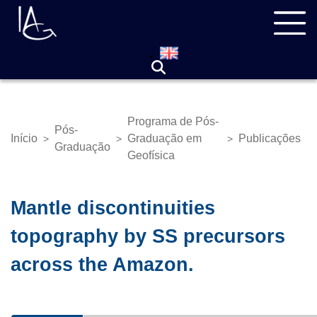
Pular
Navegação
para
principal
o
conteúdo
principal
Programa de Pós-
Pós-
Início
Graduação em
Publicações
>
>
>
Trilha
Graduação
Geofísica
de
navegação
Mantle discontinuities
topography by SS precursors
across the Amazon.