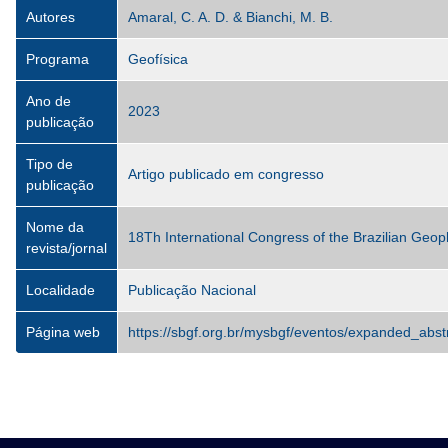
Autores
Amaral, C. A. D. & Bianchi, M. B.
Programa
Geofísica
Ano de
2023
publicação
Tipo de
Artigo publicado em congresso
publicação
Nome da
18Th International Congress of the Brazilian Geoph
revista/jornal
Localidade
Publicação Nacional
Página web
https://sbgf.org.br/mysbgf/eventos/expanded_a