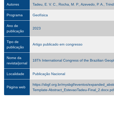
Autores
Tadeu, E. V. C., Rocha, M. P., Azevedo, P. A., Tri
Programa
Geofísica
Ano de
2023
publicação
Tipo de
Artigo publicado em congresso
publicação
Nome da
18Th International Congress of the Brazilian Geoph
revista/jornal
Localidade
Publicação Nacional
https://sbgf.org.br/mysbgf/eventos/expanded_a
Página web
Template-Abstract_EstevaoTadeu-Final_2.docx.pd