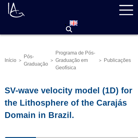
Pular
Navegação
para
principal
o
conteúdo
principal
Programa de Pós-
Pós-
Início
Graduação em
Publicações
>
>
>
Trilha
Graduação
Geofísica
de
navegação
SV-wave velocity model (1D) for
the Lithosphere of the Carajás
Domain in Brazil.