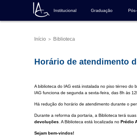
Pular
para
Institucional
Graduação
Pós
Navegação
o
principal
conteúdo
principal
Início
Biblioteca
>
Trilha
de
navegação
Horário de atendimento d
A biblioteca do IAG está instalada no piso térreo do 
IAG funciona de segunda a sexta-feira, das 8h às 12
Há redução do horário de atendimento durante o per
Durante a reforma da portaria, a Biblioteca terá suas
devoluções
. A Biblioteca está localizada no
Prédio 
Sejam bem-vindos!