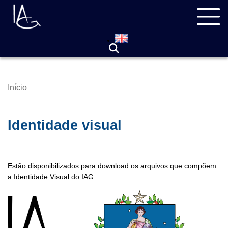
Pular
Navegação
para
principal
o
conteúdo
principal
Início
Trilha
de
navegação
Identidade visual
Estão disponibilizados para download os arquivos que compõem
a Identidade Visual do IAG: