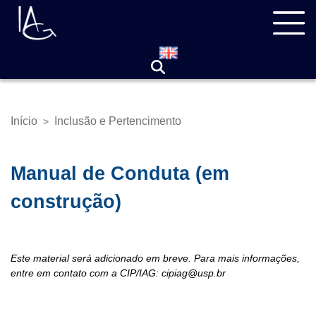
Pular
Navegação
para
principal
o
conteúdo
principal
Início
Inclusão e Pertencimento
>
Trilha
de
navegação
Manual de Conduta (em
construção)
Este material será adicionado em breve. Para mais informações,
entre em contato com a CIP/IAG: cipiag@usp.br