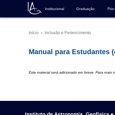
Pular
para
Institucional
Graduação
Pós
Navegação
o
principal
conteúdo
principal
Início
Inclusão e Pertencimento
>
Trilha
de
navegação
Manual para Estudantes 
Este material será adicionado em breve. Para mais 
Instituto de Astronomia, Geofísica e