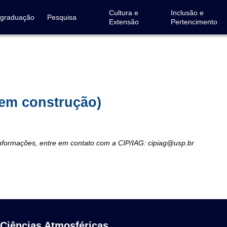
Cultura e
Inclusão e
-graduação
Pesquisa
Extensão
Pertencimento
(em construção)
informações, entre em contato com a CIP/IAG: cipiag@usp.br
 Ciências Atmosféricas