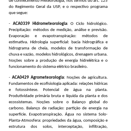
de conhecimento Meteorologia, nos termos do art. 125
do Regimento Geral da USP, e o respectivo programa
que segue:
-
ACA0339 Hidrometeorologia
: O Ciclo hidrológico.
Precipitação: métodos de medição, análise e previsão.
Evaporação e evapotranspiração: métodos de
estimativa. Hidrologia superficial: bacia hidrográfica e
hidrograma de cheia, modelos de transformação de
chuva e vazão, modelos hidrológicos, drenagem urbana.
Noções sobre a produção de energia hidrelétrica e o
funcionamento do sistema elétrico brasileiro.
-
ACA0429 Agrometeorologia
: Noções de agricultura.
Fundamentos de ecofisiologia aplicada: relações hídricas
e fotossíntese. Potencial de água na planta.
Produtividade primária bruta e líquida da planta e dos
ecossistemas. Noções sobre o Balanço global do
carbono. Balanço de radiação: partição de energia na
superfície. Evapotranspiração. Água no sistema Solo-
Planta-Atmosfera: propriedades da água, composição e
estrutura dos solos, interceptação, infiltração,