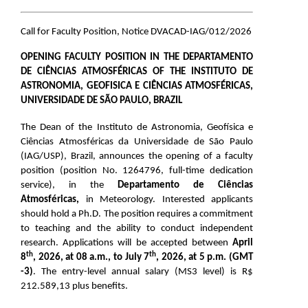
Call for Faculty Position, Notice DVACAD-IAG/012/2026
OPENING FACULTY POSITION IN THE DEPARTAMENTO
DE CIÊNCIAS ATMOSFÉRICAS OF THE INSTITUTO DE
ASTRONOMIA, GEOFISICA E CIÊNCIAS ATMOSFÉRICAS,
UNIVERSIDADE DE SÃO PAULO, BRAZIL
The Dean of the Instituto de Astronomia, Geofísica e
Ciências Atmosféricas da Universidade de São Paulo
(IAG/USP), Brazil, announces the opening of a faculty
position (position No. 1264796, full-time dedication
service), in the
Departamento de Ciências
Atmosféricas,
in Meteorology.
Interested applicants
should hold a Ph.D. The position requires a commitment
to teaching and the ability to conduct independent
research. Applications will be accepted
between
April
th
th
8
, 2026, at 08 a.m., to July 7
, 2026,
at 5 p.m. (GMT
-3)
.
The entry-level annual salary (MS3 level) is
R$
212.589,13
plus benefits.