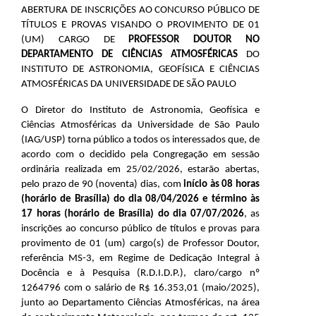
ABERTURA DE INSCRIÇÕES AO CONCURSO PÚBLICO DE
TÍTULOS E PROVAS VISANDO O PROVIMENTO DE 01
(UM) CARGO DE
PROFESSOR DOUTOR NO
DEPARTAMENTO DE CIÊNCIAS ATMOSFÉRICAS
DO
INSTITUTO DE ASTRONOMIA, GEOFÍSICA E CIÊNCIAS
ATMOSFÉRICAS DA UNIVERSIDADE DE SÃO PAULO
O Diretor do Instituto de Astronomia, Geofísica e
Ciências Atmosféricas da Universidade de São Paulo
(IAG/USP) torna público a todos os interessados que, de
acordo com o decidido pela Congregação em sessão
ordinária realizada em 25/02/2026, estarão abertas,
pelo prazo de 90 (noventa) dias, com
início às 08 horas
(horário de Brasília) do dia 08/04/2026 e término às
17 horas (horário de Brasília) do dia 07/07/2026
, as
inscrições ao concurso público de títulos e provas para
provimento de 01 (um) cargo(s) de Professor Doutor,
referência MS-3, em Regime de Dedicação Integral à
Docência e à Pesquisa (R.D.I.D.P.), claro/cargo nº
1264796 com o salário de R$ 16.353,01 (maio/2025),
junto ao Departamento Ciências Atmosféricas, na área