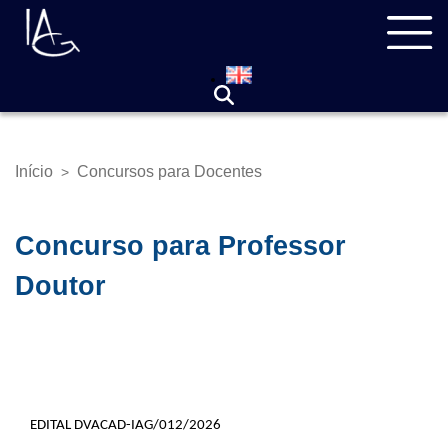
Pular
Navegação
para
principal
o
conteúdo
principal
Início
Concursos para Docentes
>
Trilha
de
navegação
Concurso para Professor
Doutor
EDITAL DVACAD-IAG/012/2026