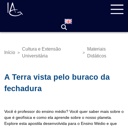
Pular
Navegação
para
principal
o
conteúdo
principal
Cultura e Extensão
Materiais
Início
>
>
Trilha
Universitária
Didáticos
de
navegação
A Terra vista pelo buraco da
fechadura
Você é professor do ensino médio? Você quer saber mais sobre o
que é geofísica e como ela aprende sobre o nosso planeta.
Explore esta apostila desenvolvida para o Ensino Médio e que