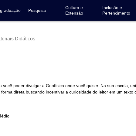
Cultura e
Inclusão e
-graduação
Pesquisa
Extensão
Pertencimento
teriais Didáticos
ra você poder divulgar a Geofísica onde você quiser. Na sua escola, 
 forma direta buscando incentivar a curiosidade do leitor em um texto c
Médio