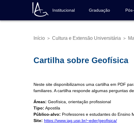
Pular
para
Institucional
Graduação
Pós
Navegação
o
principal
conteúdo
principal
Início
Cultura e Extensão Universitária
Ma
>
>
Trilha
de
navegação
Cartilha sobre Geofísica
Neste site disponibilizamos uma cartilha em PDF pa
familiares. A cartilha responde algumas perguntas de
Áreas:
Geofísica, orientação profissional
Tipo:
Apostila
Público-alvo:
Professores e estudantes do Ensino 
Site:
https://www.iag.usp.br/~eder/geofisica/