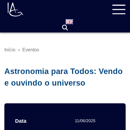
Pular
Navegação
para
principal
o
conteúdo
principal
Início
Eventos
>
Trilha
de
navegação
Astronomia para Todos: Vendo
e ouvindo o universo
Data
11/06/2025