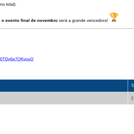
o total).
 o evento final de novembro
será a grande vencedora!
M0TDv6e7QKvouQ
T
2