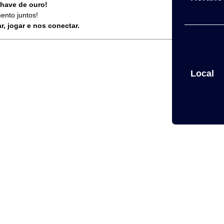
chave de ouro!
ento juntos!
r, jogar e nos conectar.
Local