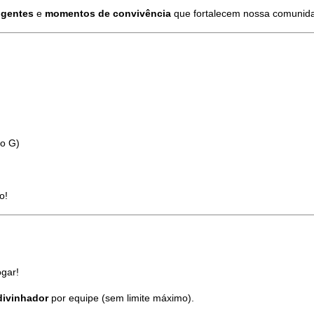
igentes
e
momentos de convivência
que fortalecem nossa comunid
io G)
o!
gar!
divinhador
por equipe (sem limite máximo).