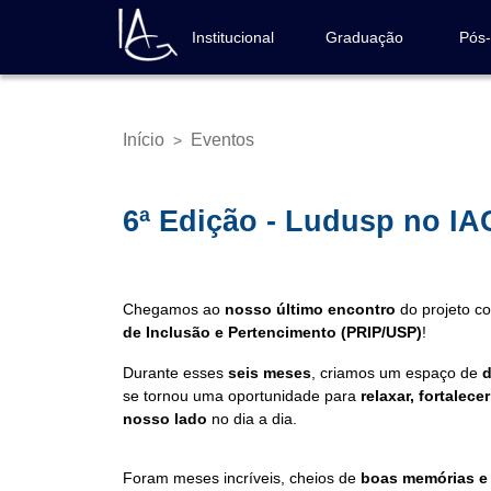
Pular
para
Institucional
Graduação
Pós
Navegação
o
principal
conteúdo
principal
Início
Eventos
>
Trilha
de
navegação
6ª Edição - Ludusp no IA
Chegamos ao
nosso último encontro
do projeto c
de Inclusão e Pertencimento (PRIP/USP)
!
Durante esses
seis meses
, criamos um espaço de
d
se tornou uma oportunidade para
relaxar, fortalec
nosso lado
no dia a dia.
Foram meses incríveis, cheios de
boas memórias e 