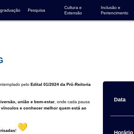
Cultura e
Inclusão e
-graduação
Pesquisa
Extensão
Pertencimento
G
ontemplado pelo
Edital 01/2024 da Pró-Reitoria
Data
iversão, união e bem-estar
, onde cada pausa
er vínculos e conhecer melhor quem está ao
risadas
!
Horário 