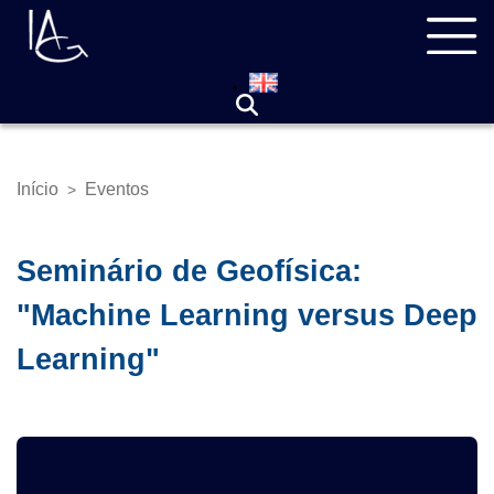
Pular
Navegação
para
principal
o
conteúdo
principal
Início
Eventos
>
Trilha
de
navegação
Seminário de Geofísica:
"Machine Learning versus Deep
Learning"