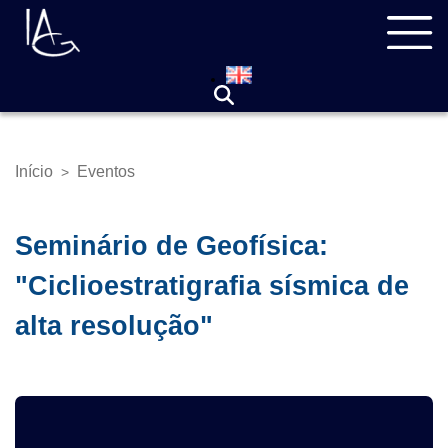
Pular
Navegação
para
principal
o
conteúdo
principal
Início
Eventos
>
Trilha
de
navegação
Seminário de Geofísica:
"Ciclioestratigrafia sísmica de
alta resolução"