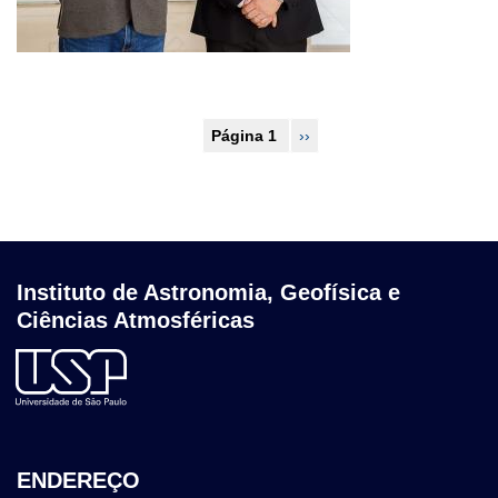
Paginação
Página 1
Próxima
››
página
Instituto de Astronomia, Geofísica e
Ciências Atmosféricas
ENDEREÇO