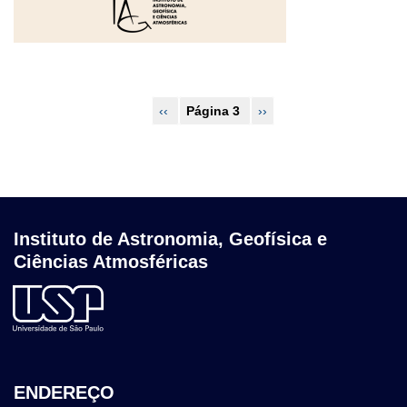
Paginação
Página
‹‹
Página 3
Próxima
››
anterior
página
Instituto de Astronomia, Geofísica e
Ciências Atmosféricas
ENDEREÇO