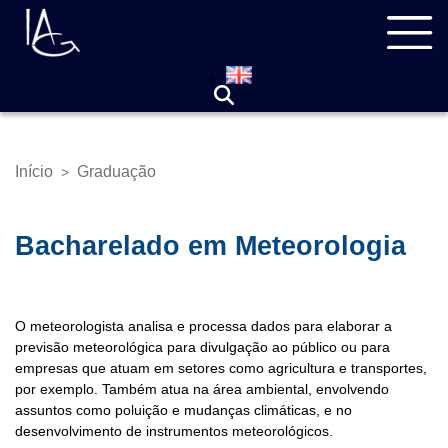
Pular
Navegação
para
principal
o
conteúdo
principal
Início
Graduação
>
Trilha
de
navegação
Bacharelado em Meteorologia
O meteorologista analisa e processa dados para elaborar a
previsão meteorológica para divulgação ao público ou para
empresas que atuam em setores como agricultura e transportes,
por exemplo. Também atua na área ambiental, envolvendo
assuntos como poluição e mudanças climáticas, e no
desenvolvimento de instrumentos meteorológicos.