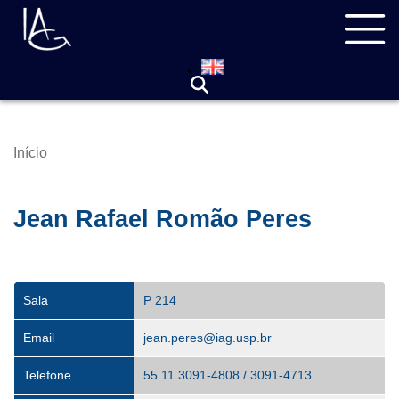
Pular
Navegação
para
principal
o
conteúdo
principal
Início
Trilha
de
navegação
Jean Rafael Romão Peres
Sala
P 214
Email
jean.peres@iag.usp.br
Telefone
55 11 3091-4808 / 3091-4713