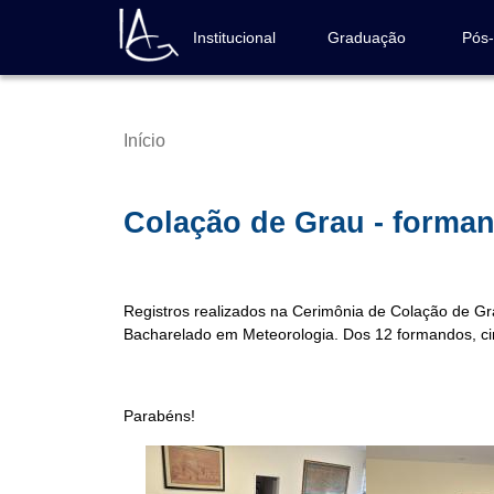
Pular
para
Institucional
Graduação
Pós
Navegação
o
principal
conteúdo
principal
Início
Trilha
de
navegação
Colação de Grau - forman
Registros realizados na Cerimônia de Colação de G
Bacharelado em Meteorologia. Dos 12 formandos, cinc
Parabéns!