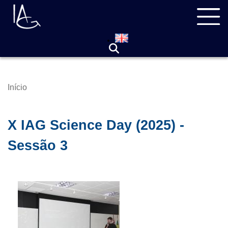
Pular
Navegação
para
principal
o
conteúdo
principal
Início
Trilha
de
navegação
X IAG Science Day (2025) -
Sessão 3