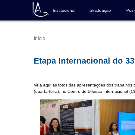
Pular
para
Institucional
Graduação
Pós
Navegação
o
principal
conteúdo
principal
Início
Trilha
de
navegação
Etapa Internacional do 3
Veja aqui as fotos das apresentações dos trabalhos 
(quarta-feira), no Centro de Difusão Internacional (C