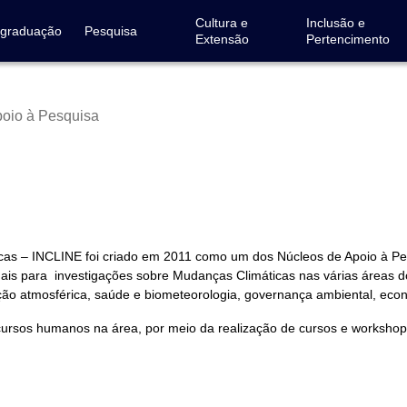
Cultura e
Inclusão e
-graduação
Pesquisa
Extensão
Pertencimento
poio à Pesquisa
cas – INCLINE foi criado em 2011 como um dos Núcleos de Apoio à P
ionais para investigações sobre Mudanças Climáticas nas várias áreas
ção atmosférica, saúde e biometeorologia, governança ambiental, ec
rsos humanos na área, por meio da realização de cursos e workshops,