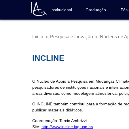
Pular
para
Institucional
Graduação
Pós
Navegação
o
principal
conteúdo
principal
Início
Pesquisa e Inovação
Núcleos de A
>
>
Trilha
de
navegação
INCLINE
O Núcleo de Apoio à Pesquisa em Mudanças Climáti
pesquisadores de instituições nacionais e internac
áreas diversas, como modelagem atmosférica, polui
O INCLINE também contribui para a formação de recu
publicar materiais didáticos.
Coordenação: Tercio Ambrizzi
Site:
http://www.incline.iag.usp.br/