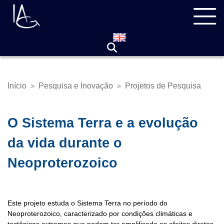
Pular
Navegação
para
principal
o
conteúdo
principal
Início
Pesquisa e Inovação
Projetos de Pesquisa
>
>
Trilha
de
navegação
O Sistema Terra e a evolução
da vida durante o
Neoproterozoico
Este projeto estuda o Sistema Terra no período do
Neoproterozoico, caracterizado por condições climáticas e