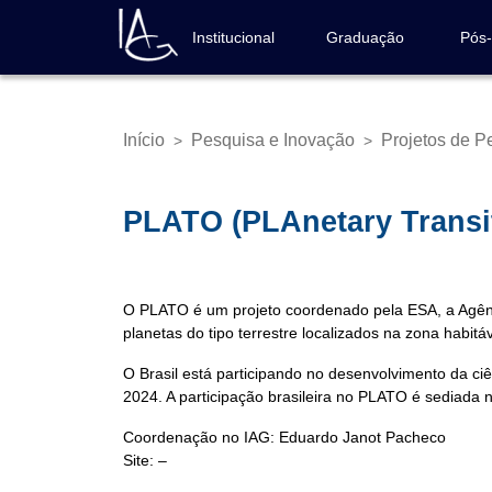
Pular
para
Institucional
Graduação
Pós
Navegação
o
principal
conteúdo
principal
Início
Pesquisa e Inovação
Projetos de P
>
>
Trilha
de
navegação
PLATO (PLAnetary Transits
O PLATO é um projeto coordenado pela ESA, a Agência
planetas do tipo terrestre localizados na zona habitáv
O Brasil está participando no desenvolvimento da c
2024. A participação brasileira no PLATO é sediad
Coordenação no IAG: Eduardo Janot Pacheco
Site: –