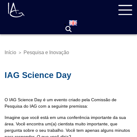
Pular
Navegação
para
principal
o
conteúdo
principal
Início
Pesquisa e Inovação
>
Trilha
de
navegação
IAG Science Day
O IAG Science Day é um evento criado pela Comissão de
Pesquisa do IAG com a seguinte premissa:
Imagine que você está em uma conferência importante da sua
área. Você encontra um(a) cientista muito importante, que
pergunta sobre o seu trabalho. Você tem apenas alguns minutos
para responder.
O que você diria?